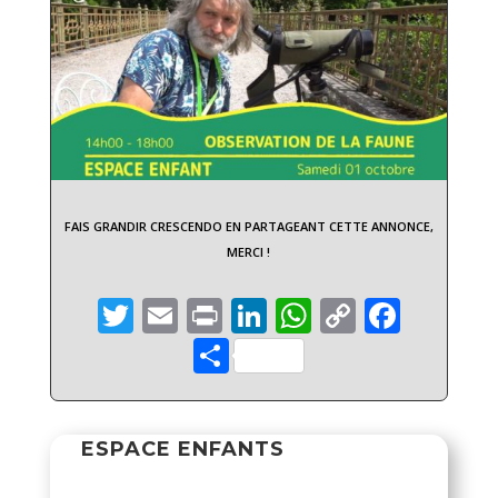
FAIS GRANDIR CRESCENDO EN PARTAGEANT CETTE ANNONCE,
MERCI !
Twitter
Email
Print
LinkedIn
WhatsApp
Copy
Face
Link
Partager
ESPACE ENFANTS