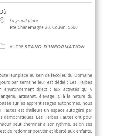
Où
La grand place
Rte Charlemagne 20, Couvin, 5660
AUTRE
STAND D'INFORMATION
e
oute leur place au sein de l’écolieu du Domaine
 jours par semaine leur est dédié : Les Herbes
 environnement direct : aux activités qui y
langerie, artisanat, élevage…), à la nature du
t basée sur les apprentissages autonomes, nous
 Hautes est d’ailleurs un espace autogéré par
es démocratiques. Les Herbes Hautes ont pour
ù chacun peut cheminer à son rythme, selon ses
st de redonner pouvoir et liberté aux enfants,