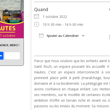
Quand
1 octobre 2022
10 h 30 min - 16 h 00 min
Ajouter au Calendrier
Télécharger ICS
Calendrier Google
iCalendar
Office 365
Outlook Liv
ONCE, MERCI !
App
y
acebook
Partager
Parce que nous voulons que les enfants aient t
Saint Roch, un espace pouvant les accueillir 4
Hautes. C’est un espace interconnecté à son
prennent place petit à petit (maraîchage, bou
domaine et à sa biodiversité. La pédagogie es
avons confiance en chaque enfant. Les Herbes
ses membres, sur le modèle de certaines écol
ambition d’offrir un terrain riche et vivant o
passions ou les envies du moment. Sa mission e